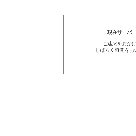
現在サーバ
ご迷惑をおか
しばらく時間をお