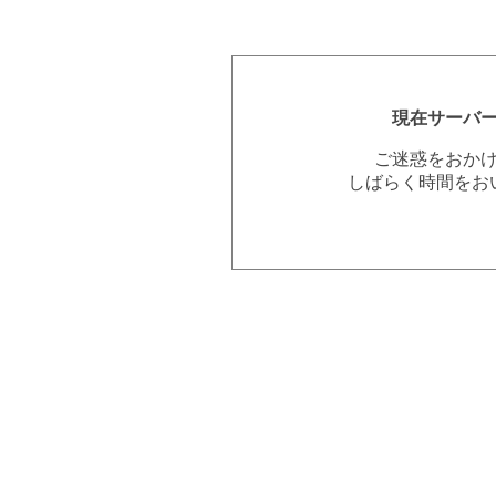
現在サーバ
ご迷惑をおか
しばらく時間をお