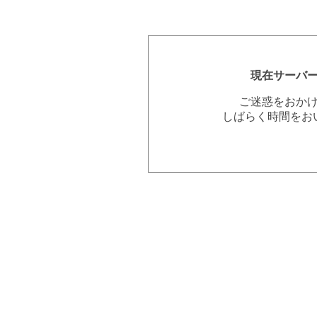
現在サーバ
ご迷惑をおか
しばらく時間をお