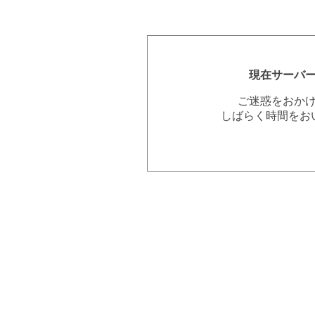
現在サーバ
ご迷惑をおか
しばらく時間をお