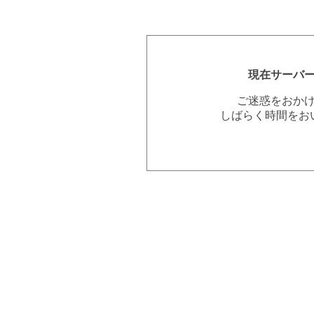
現在サーバ
ご迷惑をおか
しばらく時間をお