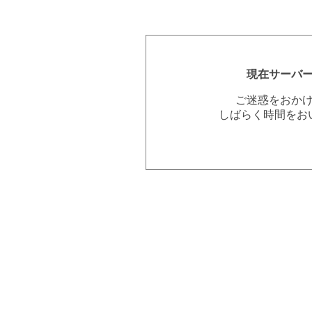
現在サーバ
ご迷惑をおか
しばらく時間をお