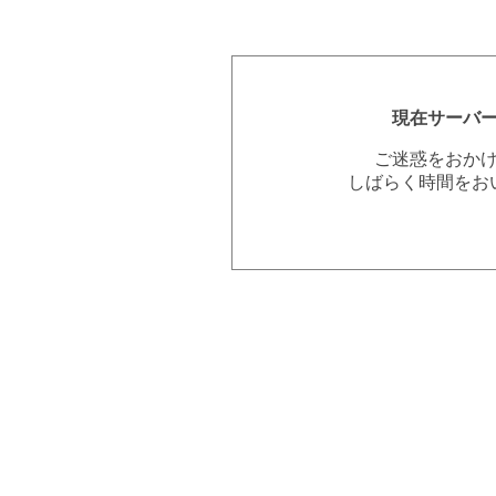
現在サーバ
ご迷惑をおか
しばらく時間をお