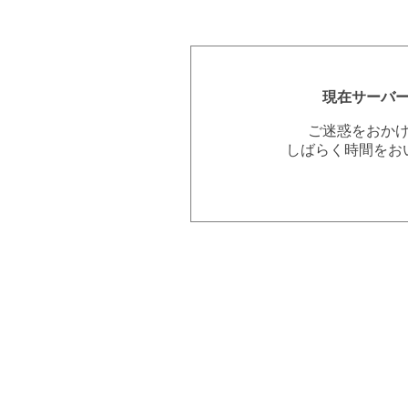
現在サーバ
ご迷惑をおか
しばらく時間をお