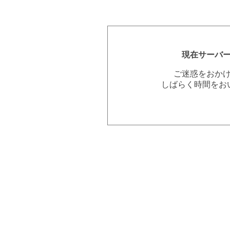
現在サーバ
ご迷惑をおか
しばらく時間をお