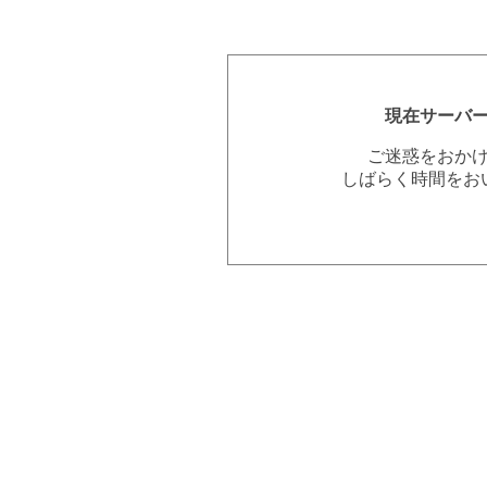
現在サーバ
ご迷惑をおか
しばらく時間をお