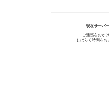
現在サーバ
ご迷惑をおか
しばらく時間をお