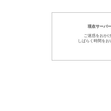
現在サーバ
ご迷惑をおか
しばらく時間をお