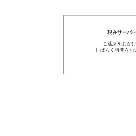
現在サーバ
ご迷惑をおか
しばらく時間をお