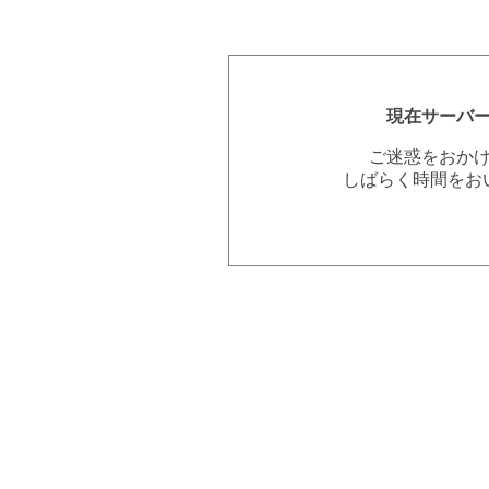
現在サーバ
ご迷惑をおか
しばらく時間をお