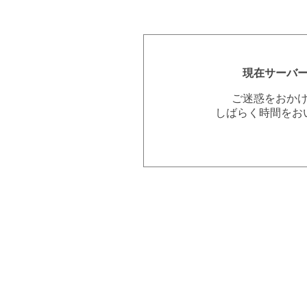
現在サーバ
ご迷惑をおか
しばらく時間をお