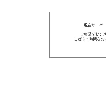
現在サーバ
ご迷惑をおか
しばらく時間をお