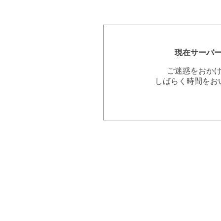
現在サーバ
ご迷惑をおか
しばらく時間をお