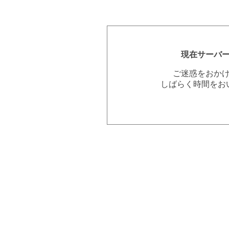
現在サーバ
ご迷惑をおか
しばらく時間をお