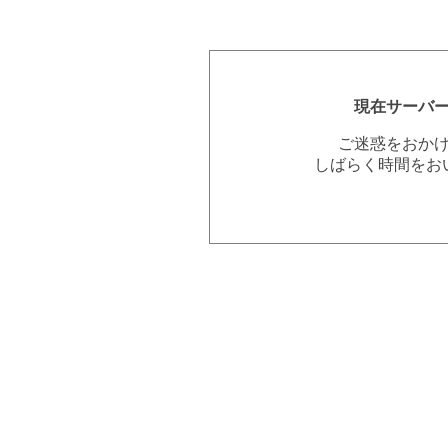
現在サーバ
ご迷惑をおか
しばらく時間をお