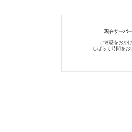
現在サーバ
ご迷惑をおか
しばらく時間をお