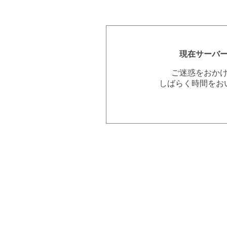
現在サーバ
ご迷惑をおか
しばらく時間をお