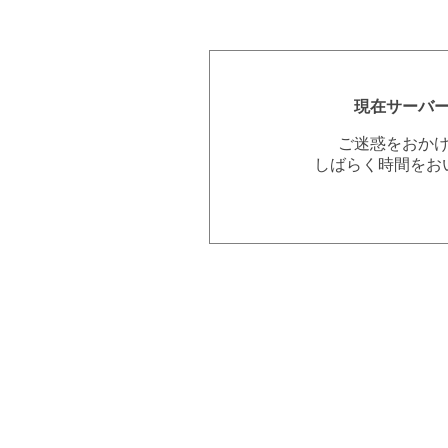
現在サーバ
ご迷惑をおか
しばらく時間をお