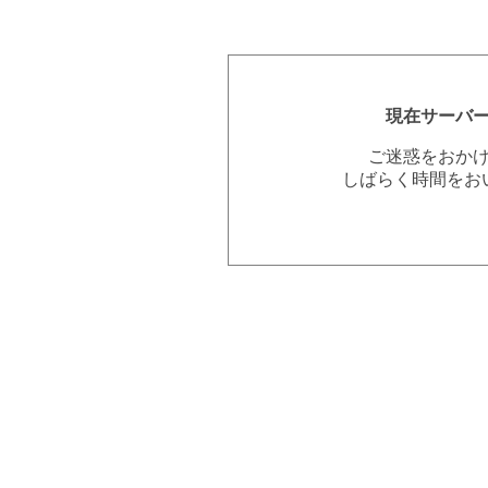
現在サーバ
ご迷惑をおか
しばらく時間をお