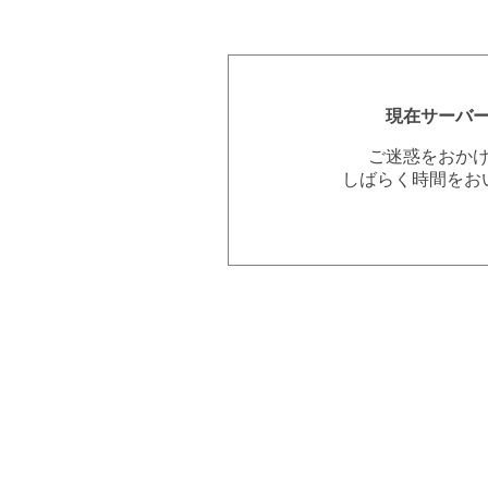
現在サーバ
ご迷惑をおか
しばらく時間をお