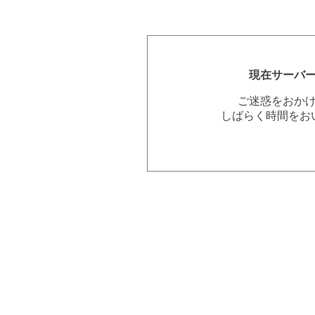
現在サーバ
ご迷惑をおか
しばらく時間をお