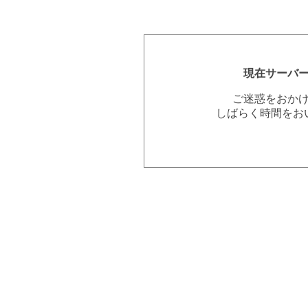
現在サーバ
ご迷惑をおか
しばらく時間をお