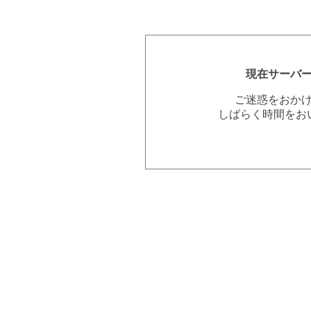
現在サーバ
ご迷惑をおか
しばらく時間をお