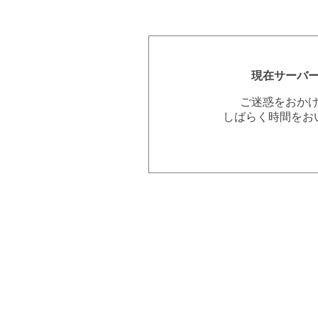
現在サーバ
ご迷惑をおか
しばらく時間をお