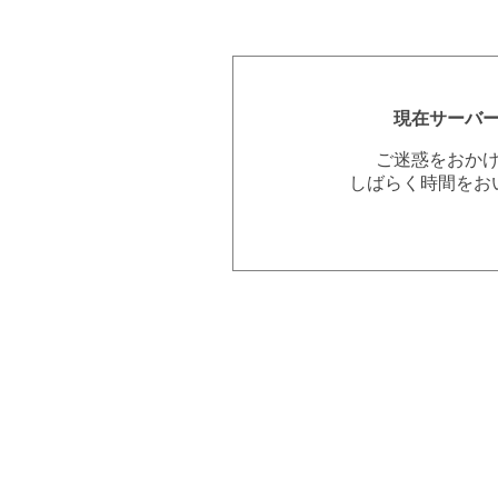
現在サーバ
ご迷惑をおか
しばらく時間をお