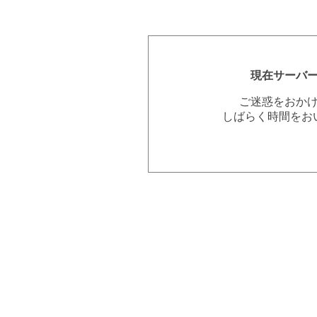
現在サーバ
ご迷惑をおか
しばらく時間をお