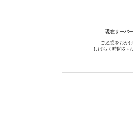
現在サーバ
ご迷惑をおか
しばらく時間をお