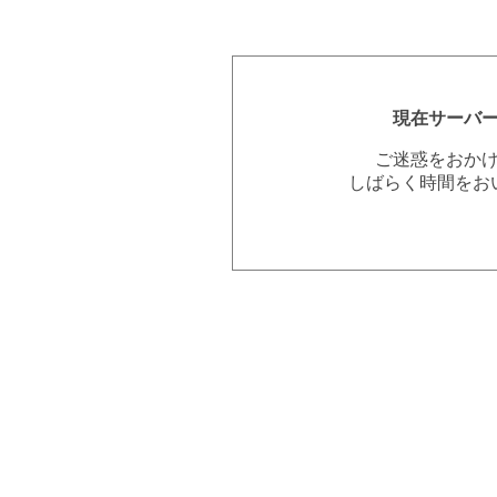
現在サーバ
ご迷惑をおか
しばらく時間をお