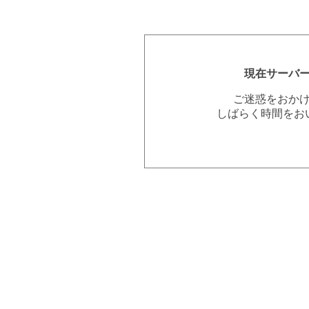
現在サーバ
ご迷惑をおか
しばらく時間をお