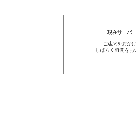
現在サーバ
ご迷惑をおか
しばらく時間をお