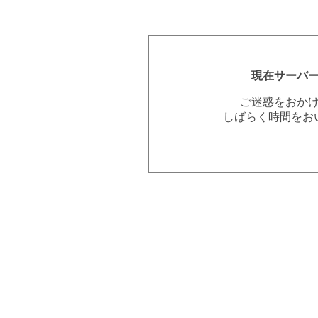
現在サーバ
ご迷惑をおか
しばらく時間をお