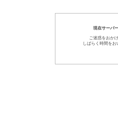
現在サーバ
ご迷惑をおか
しばらく時間をお