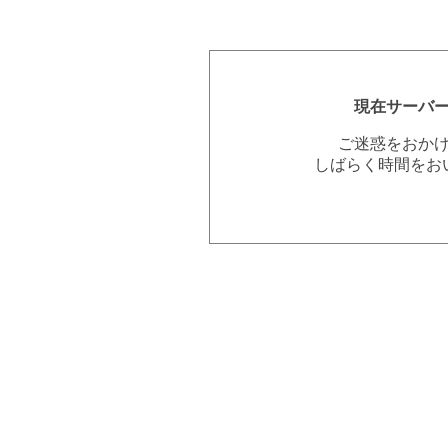
現在サーバ
ご迷惑をおか
しばらく時間をお