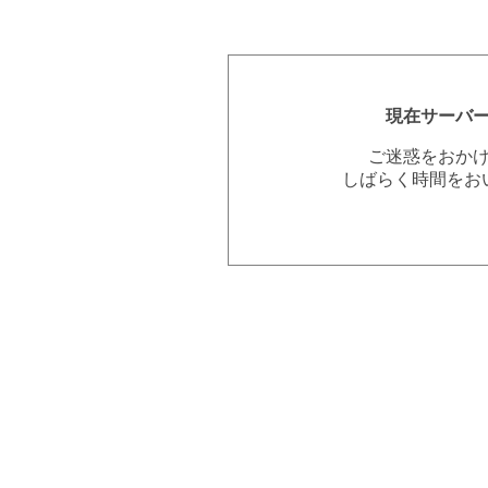
現在サーバ
ご迷惑をおか
しばらく時間をお