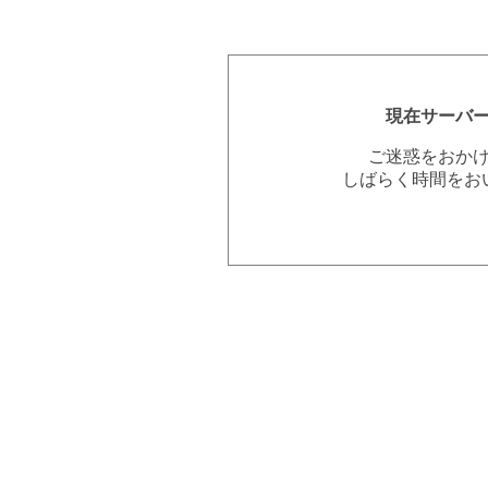
現在サーバ
ご迷惑をおか
しばらく時間をお