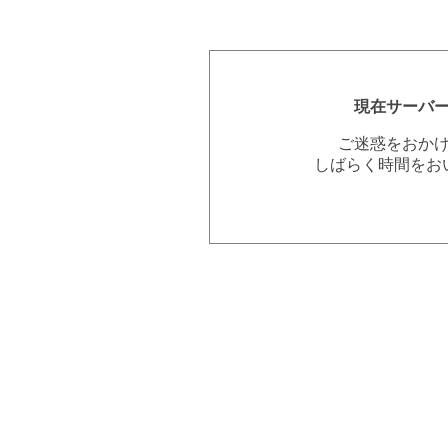
現在サーバ
ご迷惑をおか
しばらく時間をお