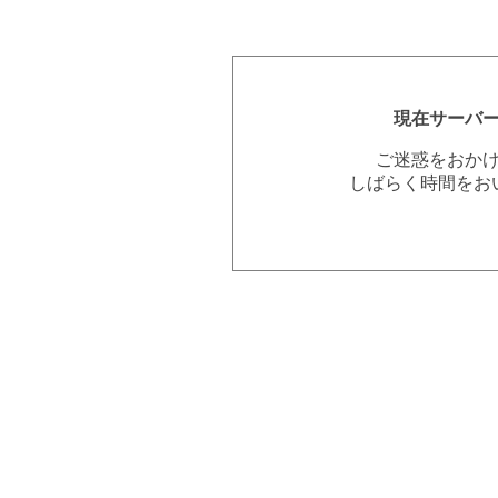
現在サーバ
ご迷惑をおか
しばらく時間をお