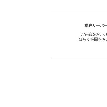
現在サーバ
ご迷惑をおか
しばらく時間をお