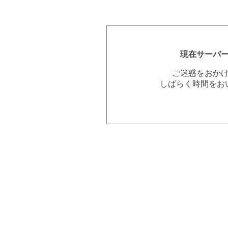
現在サーバ
ご迷惑をおか
しばらく時間をお