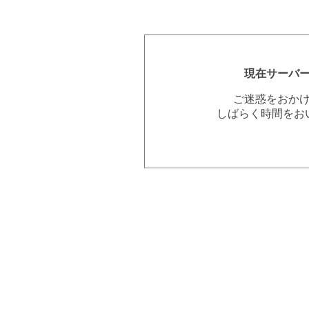
現在サーバ
ご迷惑をおか
しばらく時間をお