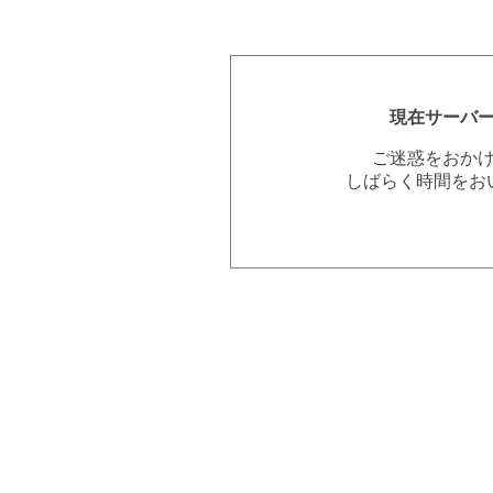
現在サーバ
ご迷惑をおか
しばらく時間をお