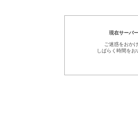
現在サーバ
ご迷惑をおか
しばらく時間をお