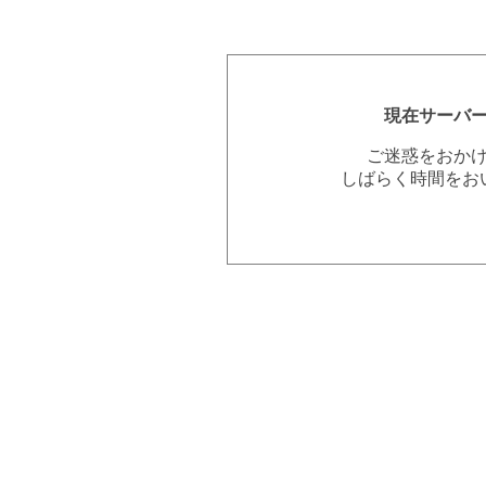
現在サーバ
ご迷惑をおか
しばらく時間をお