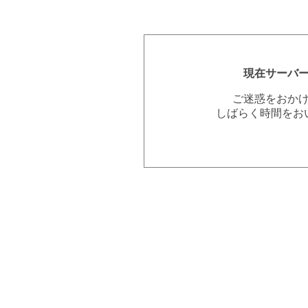
現在サーバ
ご迷惑をおか
しばらく時間をお