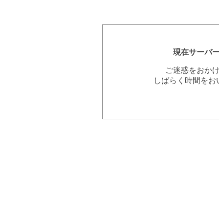
現在サーバ
ご迷惑をおか
しばらく時間をお