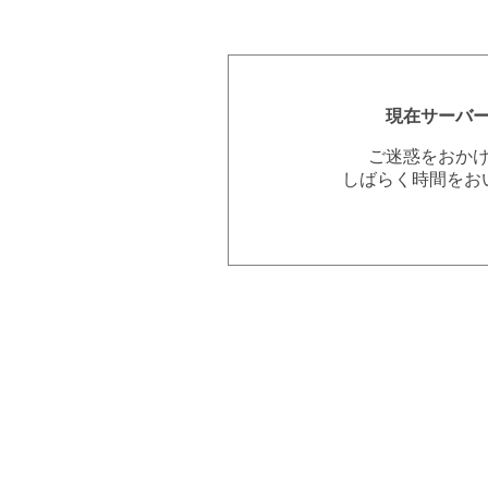
現在サーバ
ご迷惑をおか
しばらく時間をお